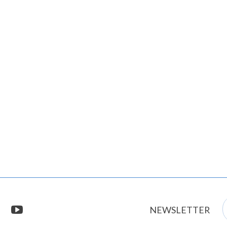
E
stagram
youtube
NEWSLETTER
m