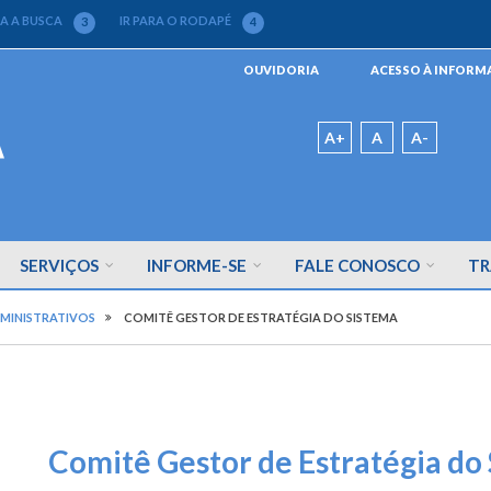
RA A BUSCA
IR PARA O RODAPÉ
3
4
Menu
OUVIDORIA
ACESSO À INFOR
da
Barra
Padrão
A+
A
A-
SERVIÇOS
INFORME-SE
FALE CONOSCO
TR
MINISTRATIVOS
COMITÊ GESTOR DE ESTRATÉGIA DO SISTEMA
Comitê Gestor de Estratégia do