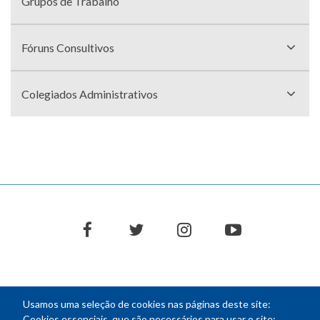
Grupos de Trabalho
Fóruns Consultivos
Colegiados Administrativos
facebook
twitter
instagram
youtube
Usamos uma seleção de cookies nas páginas deste site:
NEWSLETTER
Cookies essenciais, que são necessários para usar o site;