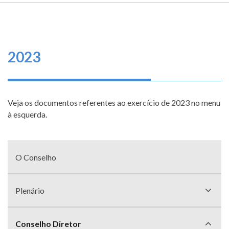
TRILHA
FEDERAL
O
DE
DE
que
ENGENHARIA
E
fazemos
NAVEGAÇÃO
AGRONOMIA
2023
Serviços
Informe-
se
Veja os documentos referentes ao exercício de 2023 no menu
à esquerda.
Fale
Conosco
Menu
com
O Conselho
Transparência
divisões
e
Prestação
Plenário
de
Contas
Conselho Diretor