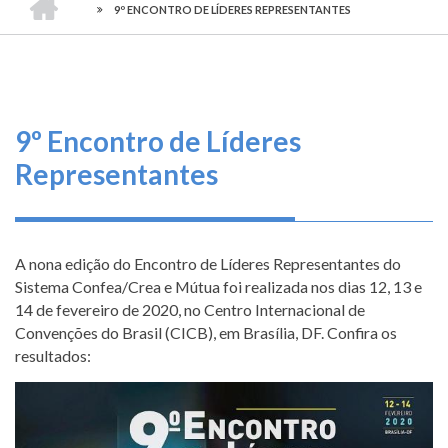
TRILHA
-
O
9º ENCONTRO DE LÍDERES REPRESENTANTES
CONSELHO
DE
que
FEDERAL
DE
fazemos
NAVEGAÇÃO
ENGENHARIA
E
AGRONOMIA
Serviços
9º Encontro de Líderes
Informe-
Representantes
se
Fale
Conosco
A nona edição do Encontro de Líderes Representantes do
Sistema Confea/Crea e Mútua foi realizada nos dias 12, 13 e
14 de fevereiro de 2020, no Centro Internacional de
Transparência
Convenções do Brasil (CICB), em Brasília, DF. Confira os
e
resultados:
Prestação
de
Contas