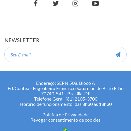
facebook
twitter
instagram
youtube
NEWSLETTER
E-
mail
Endereço: SEPN 508, Bloco A
Ed. Confea - Engenheiro Francisco Saturnino de Brito Filho
70740-541 - Brasília-DF
Telefone Geral: (61) 2105-3700
Horário de funcionamento: das 8h30 às 18h30
Política de Privacidade
Revogar consentimento de cookies