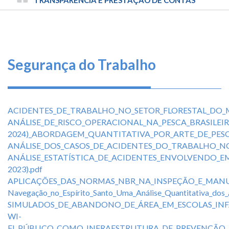
TRILHA
CONSELHO
FEDERAL
DE
DE
ENGENHARIA
NAVEGAÇÃO
E
AGRONOMIA
Segurança do Trabalho
ACIDENTES_DE_TRABALHO_NO_SETOR_FLORESTAL_DO_
ANÁLISE_DE_RISCO_OPERACIONAL_NA_PESCA_BRASILEIR
2024)_ABORDAGEM_QUANTITATIVA_POR_ARTE_DE_PES
ANÁLISE_DOS_CASOS_DE_ACIDENTES_DO_TRABALHO_NO_
ANÁLISE_ESTATÍSTICA_DE_ACIDENTES_ENVOLVENDO_EM
2023).pdf
APLICAÇÕES_DAS_NORMAS_NBR_NA_INSPEÇÃO_E_MANUT
Navegação_no_Espírito_Santo_Uma_Análise_Quantitativa_dos
SIMULADOS_DE_ABANDONO_DE_ÁREA_EM_ESCOLAS_INFA
WI-
FI_PÚBLICO_COMO_INFRAESTRUTURA_DE_PREVENÇÃO_