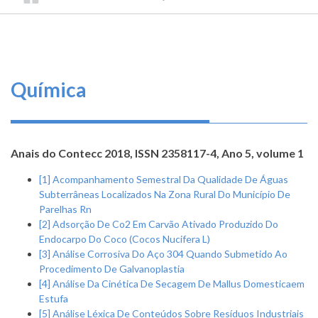
TRILHA
CONSELHO
O
FEDERAL
DE
que
DE
ENGENHARIA
fazemos
NAVEGAÇÃO
E
AGRONOMIA
Serviços
Química
Informe-
se
Anais do Contecc 2018, ISSN 2358117-4, Ano 5, volume 1
Fale
[1] Acompanhamento Semestral Da Qualidade De Águas
Conosco
Subterrâneas Localizados Na Zona Rural Do Município De
Parelhas Rn
Transparência
[2] Adsorção De Co2 Em Carvão Ativado Produzido Do
e
Endocarpo Do Coco (Cocos Nucifera L)
Prestação
[3] Análise Corrosiva Do Aço 304 Quando Submetido Ao
de
Procedimento De Galvanoplastia
Contas
[4] Análise Da Cinética De Secagem De Mallus Domesticaem
Estufa
[5] Análise Léxica De Conteúdos Sobre Resíduos Industriais