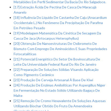
Metalóides Em Perfil Sedimentar Da Bacia Do Rio Salgadoce.
[17] Extração Ácida De Pectina De Casca De Maracujá
Amarelo
[18] Influência Do Líquido De Castanha De Caju (Anacardium
Occidentale L.) No Fenômeno Da Precipitação De Parafina
Em Petróleo Pesado
[19] Modelagem Matemática Da Cinética De Secagem Da
Casca De Jaca (Artocarpus Heterophyllus)
[20] Obtenção De Nanoestruturas De Oxibrometo De
Bismuto Com Emprego De Aminoácidos E Suas Propriedades
Fotocatalíticas
[21] Potencial Energético Do Setor De Bovinocultura De
Leite Da Universidade Federal Rural Do Rio De Janeiro
[22] Preparação De Soluções Sólidas Visando Aplicação
Como Pigmento Cerâmico
[23] Produção De Cerveja Artesanal À Base De Kiwi
[24] Produção De Enzimas Amilolíticas Por Aspergillus Niger
Em Fermentação No Estado Sólido Utilizando Bagaço De
Malte
[25] Remoção De Cromo Hexavalente De Soluções Aquosas
Utilizando Biochar Obtido Do Fruto Da Amendoeira