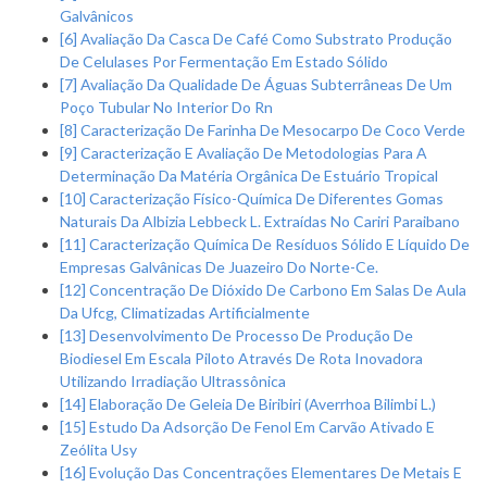
Galvânicos
[6] Avaliação Da Casca De Café Como Substrato Produção
De Celulases Por Fermentação Em Estado Sólido
[7] Avaliação Da Qualidade De Águas Subterrâneas De Um
Poço Tubular No Interior Do Rn
[8] Caracterização De Farinha De Mesocarpo De Coco Verde
[9] Caracterização E Avaliação De Metodologias Para A
Determinação Da Matéria Orgânica De Estuário Tropical
[10] Caracterização Físico-Química De Diferentes Gomas
Naturais Da Albizia Lebbeck L. Extraídas No Cariri Paraibano
[11] Caracterização Química De Resíduos Sólido E Líquido De
Empresas Galvânicas De Juazeiro Do Norte-Ce.
[12] Concentração De Dióxido De Carbono Em Salas De Aula
Da Ufcg, Climatizadas Artificialmente
[13] Desenvolvimento De Processo De Produção De
Biodiesel Em Escala Piloto Através De Rota Inovadora
Utilizando Irradiação Ultrassônica
[14] Elaboração De Geleia De Biribiri (Averrhoa Bilimbi L.)
[15] Estudo Da Adsorção De Fenol Em Carvão Ativado E
Zeólita Usy
[16] Evolução Das Concentrações Elementares De Metais E