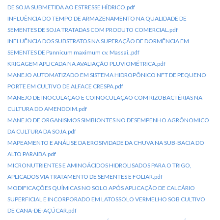
DE SOJA SUBMETIDA AO ESTRESSE HÍDRICO.pdf
INFLUÊNCIA DO TEMPO DE ARMAZENAMENTO NA QUALIDADE DE
SEMENTES DE SOJA TRATADAS COM PRODUTO COMERCIAL.pdf
INFLUÊNCIA DOS SUBSTRATOS NA SUPERAÇÃO DE DORMÊNCIA EM
SEMENTES DE Pannicum maximum cv. Massai..pdf
KRIGAGEM APLICADA NA AVALIAÇÃO PLUVIOMÉTRICA.pdf
MANEJO AUTOMATIZADO EM SISTEMA HIDROPÔNICO NFT DE PEQUENO
PORTE EM CULTIVO DE ALFACE CRESPA.pdf
MANEJO DE INOCULAÇÃO E COINOCULAÇÃO COM RIZOBACTÉRIAS NA
CULTURA DO AMENDOIM.pdf
MANEJO DE ORGANISMOS SIMBIONTES NO DESEMPENHO AGRÔNOMICO
DA CULTURA DA SOJA.pdf
MAPEAMENTO E ANÁLISE DA EROSIVIDADE DA CHUVA NA SUB-BACIA DO
ALTO PARAIBA.pdf
MICRONUTRIENTES E AMINOÁCIDOS HIDROLISADOS PARA O TRIGO,
APLICADOS VIA TRATAMENTO DE SEMENTES E FOLIAR.pdf
MODIFICAÇÕES QUÍMICAS NO SOLO APÓS APLICAÇÃO DE CALCÁRIO
SUPERFICIAL E INCORPORADO EM LATOSSOLO VERMELHO SOB CULTIVO
DE CANA-DE-AÇÚCAR.pdf