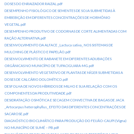
DOSES DO ENRAIZADOR RAIZAL.pdf
DESEMPENHO FISIOLÓGICO DE SEMENTES DE SOJA SUBMETIDAS À
EMBEBIÇÃO EM DIFERENTES CONCENTRAÇÕES DE HORMÔNIO
VEGETAL.pdf
DESEMPENHO PRODUTIVO DE CODORNAS DE CORTE ALIMENTADAS COM
RAÇÃO ALTERNATIVA.pdf
DESENVOLVIMENTO DA ALFACE _Lactuca sativa_ NOS SISTEMAS DE
MULCHING DE PLÁSTICO E PAPELÃO.pdf
DESENVOLVIMENTO DE RABANETE EM DIFERENTES ADUBAÇÕES
ORGÂNICAS NO MUNICÍPIO DE TUPACIGUARA-MG.pdf
DESENVOLVIMENTO VEGETATIVO DE PLANTAS DE NÍGER SUBMETIDAS A
DOSES DE CALCÁRIO DOLOMÍTICO.pdf
DESFOLHA DE NOVOS HÍBRIDOS DE MILHO E SUA RELAÇÃO COM OS
COMPONENTES DA PRODUTIVIDADE.pdf
DESIDRATAÇÃO OSMÓTICA E SECAGEM CONVECTIVA DE BAGAS DE JACA
_Artocarpus heterophyllus_ EFEITO DAS DIFERENTES CONCENTRAÇÕES DE
SACAROSE.pdf
DIAGNÓSTICO BIOCLIMÁTICO PARA PRODUÇÃO DO FEIJÃO-CAUPI (Vigna)
NO MUNICÍPIO DE SUMÉ – PB.pdf