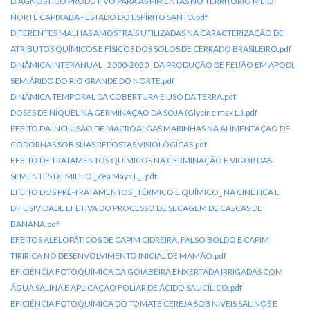
DIAGNÓSTICO PRODUTIVO PARA AS PIMENTAS NO TERRITÓRIO MEIO
NORTE CAPIXABA - ESTADO DO ESPÍRITO SANTO.pdf
DIFERENTES MALHAS AMOSTRAIS UTILIZADAS NA CARACTERIZAÇÃO DE
ATRIBUTOS QUÍMICOS E FÍSICOS DOS SOLOS DE CERRADO BRASILEIRO.pdf
DINÂMICA INTERANUAL _2000-2020_ DA PRODUÇÃO DE FEIJÃO EM APODI,
SEMIÁRIDO DO RIO GRANDE DO NORTE.pdf
DINÂMICA TEMPORAL DA COBERTURA E USO DA TERRA.pdf
DOSES DE NÍQUEL NA GERMINAÇÃO DA SOJA (Glycine max L.).pdf
EFEITO DA INCLUSÃO DE MACROALGAS MARINHAS NA ALIMENTAÇÃO DE
CODORNAS SOB SUAS REPOSTAS VISIOLÓGICAS.pdf
EFEITO DE TRATAMENTOS QUÍMICOS NA GERMINAÇÃO E VIGOR DAS
SEMENTES DE MILHO _Zea Mays L_..pdf
EFEITO DOS PRÉ-TRATAMENTOS _TÉRMICO E QUÍMICO_ NA CINÉTICA E
DIFUSIVIDADE EFETIVA DO PROCESSO DE SECAGEM DE CASCAS DE
BANANA.pdf
EFEITOS ALELOPÁTICOS DE CAPIM CIDREIRA, FALSO BOLDO E CAPIM
TIRIRICA NO DESENVOLVIMENTO INICIAL DE MAMÃO.pdf
EFICIÊNCIA FOTOQUÍMICA DA GOIABEIRA ENXERTADA IRRIGADAS COM
ÁGUA SALINA E APLICAÇÃO FOLIAR DE ÁCIDO SALICÍLICO.pdf
EFICIÊNCIA FOTOQUÍMICA DO TOMATE CEREJA SOB NÍVEIS SALINOS E