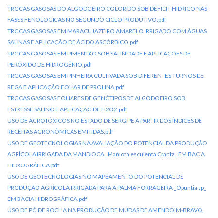
TROCAS GASOSAS DO ALGODOEIRO COLORIDO SOB DÉFICIT HIDRICO NAS
FASES FENOLOGICAS NO SEGUNDO CICLO PRODUTIVO.pdf
TROCAS GASOSAS EM MARACUJAZEIRO AMARELO IRRIGADO COM ÁGUAS
SALINAS E APLICAÇÃO DE ÁCIDO ASCÓRBICO.pdf
TROCAS GASOSAS EM PIMENTÃO SOB SALINIDADE E APLICAÇÕES DE
PERÓXIDO DE HIDROGÊNIO.pdf
TROCAS GASOSAS EM PINHEIRA CULTIVADA SOB DIFERENTES TURNOS DE
REGA E APLICAÇÃO FOLIAR DE PROLINA.pdf
TROCAS GASOSAS FOLIARES DE GENÓTIPOS DE ALGODOEIRO SOB
ESTRESSE SALINO E APLICAÇÃO DE H2O2.pdf
USO DE AGROTÓXICOS NO ESTADO DE SERGIPE A PARTIR DOS ÍNDICES DE
RECEITAS AGRONÔMICAS EMITIDAS.pdf
USO DE GEOTECNOLOGIAS NA AVALIAÇÃO DO POTENCIAL DA PRODUÇÃO
AGRÍCOLA IRRIGADA DA MANDIOCA _Manioth esculenta Crantz_ EM BACIA
HIDROGRÁFICA.pdf
USO DE GEOTECNOLOGIAS NO MAPEAMENTO DO POTENCIAL DE
PRODUÇÃO AGRÍCOLA IRRIGADA PARA A PALMA FORRAGEIRA _Opuntia sp_
EM BACIA HIDROGRÁFICA.pdf
USO DE PÓ DE ROCHA NA PRODUÇÃO DE MUDAS DE AMENDOIM-BRAVO,