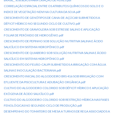
BRASIL_ SUBSÍDIOS PARA CRIAÇÃO DE PEIXES.pdf
CORRELAÇÃO ESPACIAL ENTRE OS ATRIBUTOS QUÍMICOS DO SOLO E O
INDICE DE VEGETAÇÃO NDVI NA CULTURA DA SOJA.pdf
CRESCIMENTO DE GENÓTIPOS DE CANA-DE-AÇÚCAR SUBMETIDOS A
DÉFICIT HÍDRICO NO SEGUNDO CICLO DE CULTIVO.pdf
CRESCIMENTO DE GRAVIOLEIRA SOB ESTRESSE SALINO E APLICAÇÃO
FOLIAR DE PERÓXIDO DE HIDROGÊNIO.pdf
CRESCIMENTO DE PEPINHO SOB SOLUÇÃO NUTRITIVA SALINA E ÁCIDO
SALICÍLICO EM SISTEMA HIDROPÔNICO.pdf
CRESCIMENTO DE QUIABEIRO SOB SOLUÇÃO NUTRITIVA SALINA E ÁCIDO
SALICÍLICO EM SISTEMA HIDROPÔNICO.pdf
CRESCIMENTO DO FEIJÃO-CAUPI SUBMETIDOS A IRRIGAÇÃO COM ÁGUA
SALINA E INOCULAÇÃO BACTERIANA.pdf
CRESCIMENTO INICIAL DO ALGODOEIRO BRS 416 SOB IRRIGAÇÃO COM
EFLUENTE DA PISCICULTURA E ADUBAÇÃO ORGÂNICA.pdf
CULTIVO DO ALGODOEIRO COLORIDO SOB DÉFICIT HÍDRICO E APLICAÇÃO
EXÓGENA DE ÁCIDO SALICÍLICO.pdf
CULTIVO DO ALGODOEIRO COLORIDO SOB RESTRIÇÃO HÍDRICA NAS FASES
FENOLÓGICAS NO SEGUNDO CICLO DE PRODUÇÃO.pdf
DESEMPENHO DO TOMATEIRO DE MESA A TURNOS DE REGA ASSOCIADOS A