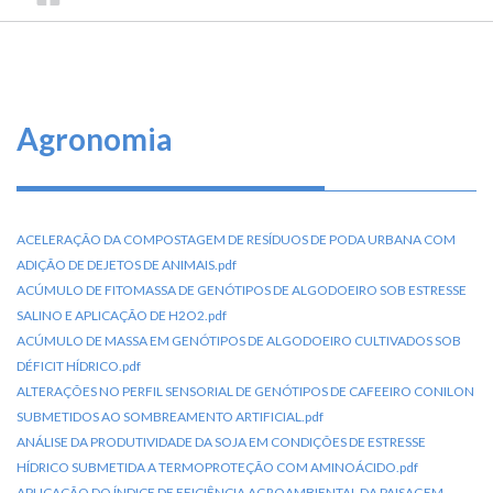
TRILHA
CONSELHO
O
FEDERAL
DE
que
DE
ENGENHARIA
fazemos
NAVEGAÇÃO
E
AGRONOMIA
Serviços
Agronomia
Informe-
se
ACELERAÇÃO DA COMPOSTAGEM DE RESÍDUOS DE PODA URBANA COM
Fale
ADIÇÃO DE DEJETOS DE ANIMAIS.pdf
Conosco
ACÚMULO DE FITOMASSA DE GENÓTIPOS DE ALGODOEIRO SOB ESTRESSE
SALINO E APLICAÇÃO DE H2O2.pdf
ACÚMULO DE MASSA EM GENÓTIPOS DE ALGODOEIRO CULTIVADOS SOB
Transparência
e
DÉFICIT HÍDRICO.pdf
Prestação
ALTERAÇÕES NO PERFIL SENSORIAL DE GENÓTIPOS DE CAFEEIRO CONILON
de
SUBMETIDOS AO SOMBREAMENTO ARTIFICIAL.pdf
Contas
ANÁLISE DA PRODUTIVIDADE DA SOJA EM CONDIÇÕES DE ESTRESSE
HÍDRICO SUBMETIDA A TERMOPROTEÇÃO COM AMINOÁCIDO.pdf
APLICAÇÃO DO ÍNDICE DE EFICIÊNCIA AGROAMBIENTAL DA PAISAGEM,