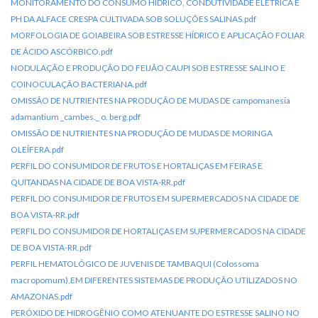
MONITORAMENTO DO CONSUMO HÍDRICO, CONDUTIVIDADE ELÉTRICA E
PH DA ALFACE CRESPA CULTIVADA SOB SOLUÇÕES SALINAS.pdf
MORFOLOGIA DE GOIABEIRA SOB ESTRESSE HÍDRICO E APLICAÇÃO FOLIAR
DE ÁCIDO ASCÓRBICO.pdf
NODULAÇÃO E PRODUÇÃO DO FEIJÃO CAUPI SOB ESTRESSE SALINO E
COINOCULAÇÃO BACTERIANA.pdf
OMISSÃO DE NUTRIENTES NA PRODUÇÃO DE MUDAS DE campomanesia
adamantium _cambes._ o. berg.pdf
OMISSÃO DE NUTRIENTES NA PRODUÇÃO DE MUDAS DE MORINGA
OLEÍFERA.pdf
PERFIL DO CONSUMIDOR DE FRUTOS E HORTALIÇAS EM FEIRAS E
QUITANDAS NA CIDADE DE BOA VISTA-RR.pdf
PERFIL DO CONSUMIDOR DE FRUTOS EM SUPERMERCADOS NA CIDADE DE
BOA VISTA-RR.pdf
PERFIL DO CONSUMIDOR DE HORTALIÇAS EM SUPERMERCADOS NA CIDADE
DE BOA VISTA-RR.pdf
PERFIL HEMATOLÓGICO DE JUVENIS DE TAMBAQUI (Colossoma
macropomum),EM DIFERENTES SISTEMAS DE PRODUÇÃO UTILIZADOS NO
AMAZONAS.pdf
PERÓXIDO DE HIDROGÊNIO COMO ATENUANTE DO ESTRESSE SALINO NO