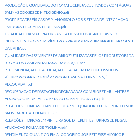
PRODUÇÃO E QUALIDADE DO TOMATE CEREJA CULTIVADOS COM ÁGUAS
SALINAS E DOSES DE NITROGÊNIO.pdf
PROPRIEDADES FÍSICAS DE PLANOSSOLO SOB SISTEMA DE INTEGRAÇÃO
LAVOURA-PECUÁRIA-FLORESTA.pdf
QUALIDADE DA MATÉRIA ORGÂNICA DOS SOLOS AGRÍCOLAS SOB
DIFERENTES USOS NO PERÍMETRO IRRIGADO BARREIRAS NORTE, NO OESTE
DA BAHIA.pdf
QUALIDADE DAS SEMENTES DE ARROZ UTILIZADAS PELOS PRODUTORES DA
REGIÃO DA CAMPANHA NA SAFRA 2020_21.pdf
RECOMENDAÇÃO DE ADUBAÇÃO E CALAGEM EM PLINTOSSOLOS
PÉTRICOS CONCRECIONÁRIOS COM BASE NA TERRA FINA, É
ADEQUADA_.pdf
RECUPERAÇÃO DE PASTAGENS DEGRADADAS COM BIOESTIMULANTES E
ADUBAÇÃO MINERAL NO ESTADO DO ESPIRITO SANTO.pdf
RELAÇÕES HÍDRICAS E DANO CELULAR NO QUIABEIRO HIDROPÔNICO SOB
SALINIDADE E ATENUANTE.pdf
RELAÇÕES HÍDRICAS EM PINHEIRA SOB DIFERENTES TURNOS DE REGA E
APLICAÇÃO FOLIAR DE PROLINA.pdf
RENDIMENTO QUÂNTICO EM ALGODOEIRO SOB ESTRESSE HÍDRICO E