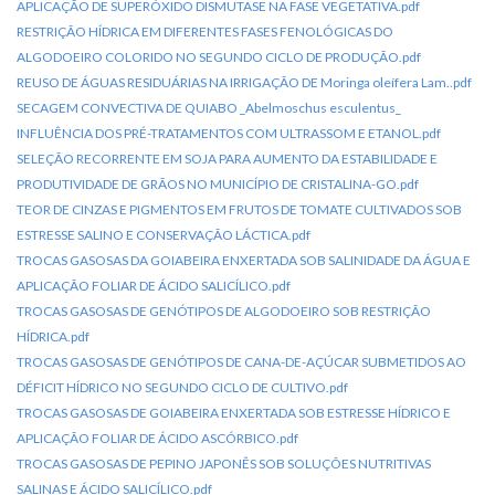
APLICAÇÃO DE SUPERÓXIDO DISMUTASE NA FASE VEGETATIVA.pdf
RESTRIÇÃO HÍDRICA EM DIFERENTES FASES FENOLÓGICAS DO
ALGODOEIRO COLORIDO NO SEGUNDO CICLO DE PRODUÇÃO.pdf
REUSO DE ÁGUAS RESIDUÁRIAS NA IRRIGAÇÃO DE Moringa oleífera Lam..pdf
SECAGEM CONVECTIVA DE QUIABO _Abelmoschus esculentus_
INFLUÊNCIA DOS PRÉ-TRATAMENTOS COM ULTRASSOM E ETANOL.pdf
SELEÇÃO RECORRENTE EM SOJA PARA AUMENTO DA ESTABILIDADE E
PRODUTIVIDADE DE GRÃOS NO MUNICÍPIO DE CRISTALINA-GO.pdf
TEOR DE CINZAS E PIGMENTOS EM FRUTOS DE TOMATE CULTIVADOS SOB
ESTRESSE SALINO E CONSERVAÇÃO LÁCTICA.pdf
TROCAS GASOSAS DA GOIABEIRA ENXERTADA SOB SALINIDADE DA ÁGUA E
APLICAÇÃO FOLIAR DE ÁCIDO SALICÍLICO.pdf
TROCAS GASOSAS DE GENÓTIPOS DE ALGODOEIRO SOB RESTRIÇÃO
HÍDRICA.pdf
TROCAS GASOSAS DE GENÓTIPOS DE CANA-DE-AÇÚCAR SUBMETIDOS AO
DÉFICIT HÍDRICO NO SEGUNDO CICLO DE CULTIVO.pdf
TROCAS GASOSAS DE GOIABEIRA ENXERTADA SOB ESTRESSE HÍDRICO E
APLICAÇÃO FOLIAR DE ÁCIDO ASCÓRBICO.pdf
TROCAS GASOSAS DE PEPINO JAPONÊS SOB SOLUÇÕES NUTRITIVAS
SALINAS E ÁCIDO SALICÍLICO.pdf