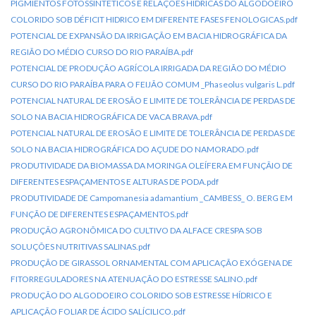
PIGMIENTOS FOTOSSINTÉTICOS E RELAÇÕES HÍDRICAS DO ALGODOEIRO
COLORIDO SOB DÉFICIT HIDRICO EM DIFERENTE FASES FENOLOGICAS.pdf
POTENCIAL DE EXPANSÃO DA IRRIGAÇÃO EM BACIA HIDROGRÁFICA DA
REGIÃO DO MÉDIO CURSO DO RIO PARAÍBA.pdf
POTENCIAL DE PRODUÇÃO AGRÍCOLA IRRIGADA DA REGIÃO DO MÉDIO
CURSO DO RIO PARAÍBA PARA O FEIJÃO COMUM _Phaseolus vulgaris L.pdf
POTENCIAL NATURAL DE EROSÃO E LIMITE DE TOLERÂNCIA DE PERDAS DE
SOLO NA BACIA HIDROGRÁFICA DE VACA BRAVA.pdf
POTENCIAL NATURAL DE EROSÃO E LIMITE DE TOLERÂNCIA DE PERDAS DE
SOLO NA BACIA HIDROGRÁFICA DO AÇUDE DO NAMORADO.pdf
PRODUTIVIDADE DA BIOMASSA DA MORINGA OLEÍFERA EM FUNÇÃIO DE
DIFERENTES ESPAÇAMENTOS E ALTURAS DE PODA.pdf
PRODUTIVIDADE DE Campomanesia adamantium _CAMBESS_ O. BERG EM
FUNÇÃO DE DIFERENTES ESPAÇAMENTOS.pdf
PRODUÇÃO AGRONÕMICA DO CULTIVO DA ALFACE CRESPA SOB
SOLUÇÕES NUTRITIVAS SALINAS.pdf
PRODUÇÃO DE GIRASSOL ORNAMENTAL COM APLICAÇÃO EXÓGENA DE
FITORREGULADORES NA ATENUAÇÃO DO ESTRESSE SALINO.pdf
PRODUÇÃO DO ALGODOEIRO COLORIDO SOB ESTRESSE HÍDRICO E
APLICAÇÃO FOLIAR DE ÁCIDO SALÍCILICO.pdf