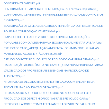
DOSES DE NITROGÊNIO.pdf
ELABORAÇÃO DE FARINHA DE CENOURA _Daucus carota subsp sativus_
COMPOSIÇÃO CENTESIMAL_ MINERAL E DETERMINAÇÃO DE COMPOSTOS
BIOATIVOS.pdf
ELABORAÇÃO DE GELEIAS DE ACEROLA_ INFLUÊNCIA DO PERCENTUAL DE
POLPA NA COMPOSIÇÃO CENTESIMAL.pdf
EMPREGO DE TELHADOS VERDES PRODUTIVOS EM HABITAÇÕES
POPULARES COMO ALTERNATIVA A SEGURANÇA ALIMENTAR URBANA.pdf
ESTUDO DE CASO_ ADEQUAÇÃO AMBIENTAL DE UM IMÓVEL RURAL ÀS
MARGENS DO AÇUDE EPITÁCIO PESSOA.pdf
ESTUDO DO POTENCIAL EÓLICO DA REGIÃO DO CARIRI PARAIBANO.pdf
FISCALIZAÇÃO AGRONÔMICA NO CAMPO_ UMA NOVA PROPOSTA PARA A
VALORIÇÃO DOS PROFISSIONAIS ESSENCIAIS NA PRODUÇÃO DE
ALIMENTOS.pdf
FITOMASSA DE ALGODOEIRO BRS 416 IRRIGADA COM EFLUENTE DA
PISCICULTURA E ADUBAÇÃO ORGÂNICA.pdf
FITOMASSA DO ALGODOEIRO COLORIDO NO SEGUNDO CICLO DE
PRODUÇÃO SOB DÉFICIT HÍDRICO NAS FASES FENOLÓGICAS.pdf
FITORREGULADORES COMO ATENUANTES AO ESTRESSE SALINO NO