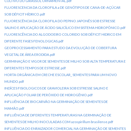
CULTIVO DO GIRASSOL ORNAMENTAL.pdf
FLUORESCENCIA DA CLOROFILA a DE GENÓTIPOS DE CANA-DE-AÇÚCAR
SOB DÉFICIT HÍDRICO.pdf
FLUORESCÊNCIA DA CLOROFILA DO PEPINO JAPONÊS SOB ESTRESSE
SALINO E APLICAÇÃO DE ÁCIDO SALICÍLICO EM SISTEMA HIDROPÔNICO.pdf
FLUORESCÊNCIA DO ALGODOEIRO COLORIDO SOB DÉFICIT HIDRICO EM
DIFERENTE FASES FENOLOGICAS.pdf
GEOPROCESSAMENTO PARA ESTUDO DA EVOLUÇÃO DE COBERTURA
VEGETAL DE ÁREA ERODIDA.pdf
GERMINAÇÃO E VIGOR DE SEMENTES DE MILHO SOB ALTA TEMPERATURA E
DIFERENTES TEMPOS DE ESTRESSE.pdf
HORTA ORGÂNICA EM CRECHE ESCOLAR_ SEMENTES PARA UM NOVO
MUNDO.pdf
INDÍCES FISIOLOGICOS DE GRAVIOLEIRA SOB ESTRESSE SALINO E
APLICAÇÃO FOLIAR DE PERÓXIDO DE HIDROGÊNIO.pdf
INFLUÊNCIA DE BIOCARVÃO NA GERMINAÇÃO DE SEMENTES DE
MAMÃO.pdf
INFLUÊNCIA DE DIFERENTES TEMPERATURAS NA GERMINAÇÃO DE
SEMENTES DE MILHO INOCULADAS COM azospirillum brasilense.pdf
INFLUÊNCIA DO ENRAIZADOR COMERCIAL NA GERMINAÇÃO DE SEMENTES