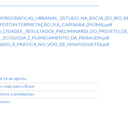
DROGRÁFICAS_URBANAS__ESTUDO_NA_BACIA_DO_RIO_BEL
OTOINTERPRETAÇÃO_SUL_CAPIXABA_(PIÚMA).pdf
CIDADES__RESULTADOS_PRELIMINARES_DO_PROJETO_DE_
ECOLOGIA_E_PLANEJAMENTO_DA_PAISAGEM.pdf
ADO_À_PRÁTICA_NO_VOO_DE_MINIFOGUETES.pdf
té 14 de agosto
reais para o Brasil
cnicos e premiações
ontecc