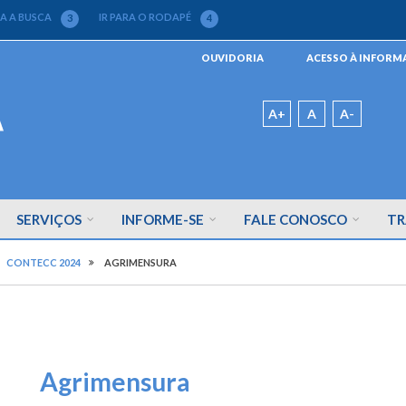
RA A BUSCA
IR PARA O RODAPÉ
3
4
Menu
OUVIDORIA
ACESSO À INFOR
da
Barra
Padrão
A+
A
A-
SERVIÇOS
INFORME-SE
FALE CONOSCO
TR
CONTECC 2024
AGRIMENSURA
Agrimensura