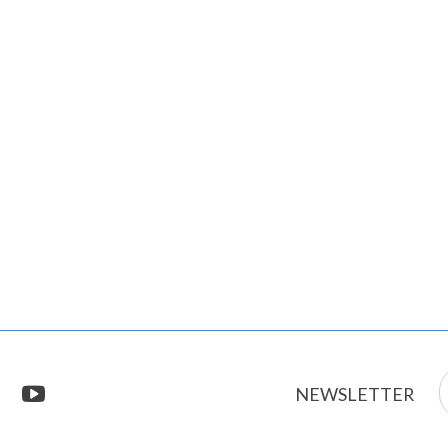
E
stagram
youtube
NEWSLETTER
m