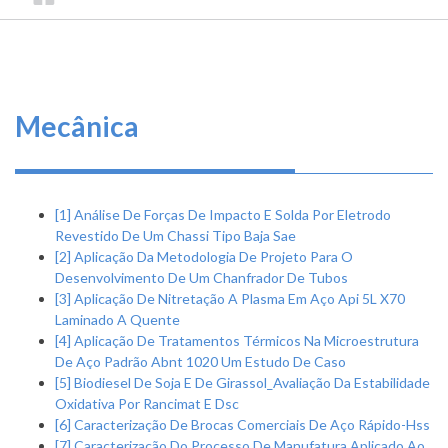
TRILHA
CONSELHO
O
FEDERAL
DE
que
DE
ENGENHARIA
fazemos
NAVEGAÇÃO
E
AGRONOMIA
Serviços
Mecânica
Informe-
se
[1] Análise De Forças De Impacto E Solda Por Eletrodo
Fale
Revestido De Um Chassi Tipo Baja Sae
[2] Aplicação Da Metodologia De Projeto Para O
Conosco
Desenvolvimento De Um Chanfrador De Tubos
[3] Aplicação De Nitretação A Plasma Em Aço Api 5L X70
Transparência
Laminado A Quente
e
[4] Aplicação De Tratamentos Térmicos Na Microestrutura
Prestação
De Aço Padrão Abnt 1020 Um Estudo De Caso
de
[5] Biodiesel De Soja E De Girassol_Avaliação Da Estabilidade
Contas
Oxidativa Por Rancimat E Dsc
[6] Caracterização De Brocas Comerciais De Aço Rápido-Hss
[7] Caracterização Do Processo De Manufatura Aplicado Ao