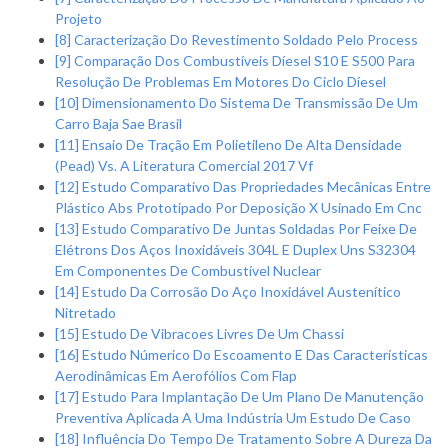
Projeto
[8] Caracterização Do Revestimento Soldado Pelo Process
[9] Comparação Dos Combustíveis Díesel S10 E S500 Para
Resolução De Problemas Em Motores Do Ciclo Díesel
[10] Dimensionamento Do Sistema De Transmissão De Um
Carro Baja Sae Brasil
[11] Ensaio De Tração Em Polietileno De Alta Densidade
(Pead) Vs. A Literatura Comercial 2017 Vf
[12] Estudo Comparativo Das Propriedades Mecânicas Entre
Plástico Abs Prototipado Por Deposição X Usinado Em Cnc
[13] Estudo Comparativo De Juntas Soldadas Por Feixe De
Elétrons Dos Aços Inoxidáveis 304L E Duplex Uns S32304
Em Componentes De Combustível Nuclear
[14] Estudo Da Corrosão Do Aço Inoxidável Austenítico
Nitretado
[15] Estudo De Vibracoes Livres De Um Chassi
[16] Estudo Númerico Do Escoamento E Das Características
Aerodinâmicas Em Aerofólios Com Flap
[17] Estudo Para Implantação De Um Plano De Manutenção
Preventiva Aplicada A Uma Indústria Um Estudo De Caso
[18] Influência Do Tempo De Tratamento Sobre A Dureza Da