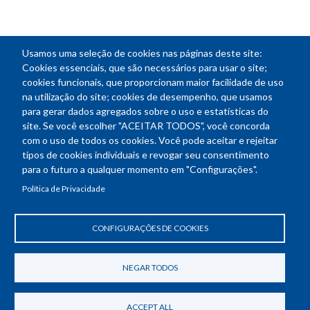
Usamos uma seleção de cookies nas páginas deste site:
NEWSLETTER
Cookies essenciais, que são necessários para usar o site;
cookies funcionais, que proporcionam maior facilidade de uso
E-
na utilização do site; cookies de desempenho, que usamos
mail
para gerar dados agregados sobre o uso e estatísticas do
site. Se você escolher "ACEITAR TODOS", você concorda
com o uso de todos os cookies. Você pode aceitar e rejeitar
tipos de cookies individuais e revogar seu consentimento
Endereço: SEPN 508, Bloco A
para o futuro a qualquer momento em "Configurações".
Ed. Confea - Engenheiro Francisco Saturnino de Brito Filho
Política de Privacidade
70740-541 - Brasília-DF
Telefone Geral: (61) 2105-3700
Horário de funcionamento: das 8h30 às 18h30
CONFIGURAÇÕES DE COOKIES
Política de Privacidade
Revogar consentimento de cookies
NEGAR TODOS
ACCEPT ALL