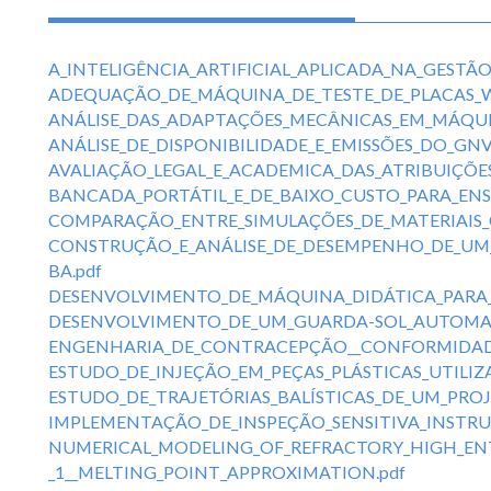
A_INTELIGÊNCIA_ARTIFICIAL_APLICADA_NA_GEST
ADEQUAÇÃO_DE_MÁQUINA_DE_TESTE_DE_PLACAS_WIF
ANÁLISE_DAS_ADAPTAÇÕES_MECÂNICAS_EM_MÁQUI
ANÁLISE_DE_DISPONIBILIDADE_E_EMISSÕES_DO_GN
AVALIAÇÃO_LEGAL_E_ACADEMICA_DAS_ATRIBUIÇÕE
BANCADA_PORTÁTIL_E_DE_BAIXO_CUSTO_PARA_EN
COMPARAÇÃO_ENTRE_SIMULAÇÕES_DE_MATERIAIS_
CONSTRUÇÃO_E_ANÁLISE_DE_DESEMPENHO_DE_UM
BA.pdf
DESENVOLVIMENTO_DE_MÁQUINA_DIDÁTICA_PARA_
DESENVOLVIMENTO_DE_UM_GUARDA-SOL_AUTOMA
ENGENHARIA_DE_CONTRACEPÇÃO__CONFORMIDADE_
ESTUDO_DE_INJEÇÃO_EM_PEÇAS_PLÁSTICAS_UTILI
ESTUDO_DE_TRAJETÓRIAS_BALÍSTICAS_DE_UM_PROJ
IMPLEMENTAÇÃO_DE_INSPEÇÃO_SENSITIVA_INSTRU
NUMERICAL_MODELING_OF_REFRACTORY_HIGH_ENT
_1__MELTING_POINT_APPROXIMATION.pdf