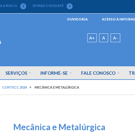
RA A BUSCA
IR PARA O RODAPÉ
3
4
Menu
OUVIDORIA
ACESSO À INFOR
da
Barra
Padrão
A+
A
A-
SERVIÇOS
INFORME-SE
FALE CONOSCO
TR
CONTECC 2024
MECÂNICA E METALÚRGICA
Mecânica e Metalúrgica