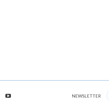
E
stagram
youtube
NEWSLETTER
m