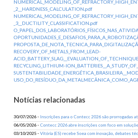
NUMERICAL_MODELING_OF_REFRACTORY_HIGH_ENT
_2__HARDNESS_CALCULATION.pdf
NUMERICAL_MODELING_OF_REFRACTORY_HIGH_ENT
_3__DUCTILITY_CLASSIFICATION.pdf
O_PAPEL_DOS_LABORATÓRIOS_FÍSICOS_NAS_ATIVI
OPORTUNIDADES_E_DESAFIOS_PARA_A_ROBOTIZAÇ
PROPOSTA_DE_NOTA_TECNICA_PARA_DIGITALIZAÇ
RECOVERY_OF_METALS_FROM_LEAD-
ACID_BATTERY_SLAG__EVALUATION_OF_TECHNIQU
RECYCLING_LITHIUM-ION_BATTERIES__A_STUDY_OF
SUSTENTABILIDADE_ENERGÉTICA_BRASILEIRA__MO
USO_DO_RESÍDUO_DA_METALMECÂNICA_COMO_AGR
Notícias relacionadas
30/07/2026 -
Inscrições para o Contecc 2026 são prorrogadas a
06/05/2026 -
Contecc 2026 abre inscrições com foco em soluções 
03/10/2025 -
Vitória (ES) recebe Soea com inovação, debates té