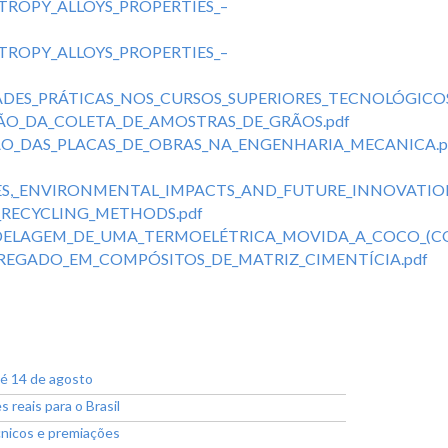
ROPY_ALLOYS_PROPERTIES_–
ROPY_ALLOYS_PROPERTIES_–
DADES_PRÁTICAS_NOS_CURSOS_SUPERIORES_TECNOLÓGICO
ÃO_DA_COLETA_DE_AMOSTRAS_DE_GRÃOS.pdf
ÃO_DAS_PLACAS_DE_OBRAS_NA_ENGENHARIA_MECANICA.p
ES,_ENVIRONMENTAL_IMPACTS_AND_FUTURE_INNOVATION
_RECYCLING_METHODS.pdf
DELAGEM_DE_UMA_TERMOELÉTRICA_MOVIDA_A_COCO_(CO
EGADO_EM_COMPÓSITOS_DE_MATRIZ_CIMENTÍCIA.pdf
té 14 de agosto
reais para o Brasil
cnicos e premiações