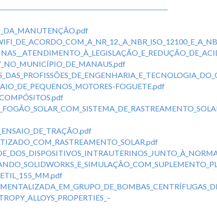
ÃO_DA_MANUTENÇÃO.pdf
I_DE_ACORDO_COM_A_NR_12,_A_NBR_ISO_12100_E_A_NBR
NAS__ATENDIMENTO_À_LEGISLAÇÃO_E_REDUÇÃO_DE_ACID
V_NO_MUNICÍPIO_DE_MANAUS.pdf
S_DAS_PROFISSÕES_DE_ENGENHARIA_E_TECNOLOGIA_DO_
SAIO_DE_PEQUENOS_MOTORES-FOGUETE.pdf
COMPÓSITOS.pdf
_FOGÃO_SOLAR_COM_SISTEMA_DE_RASTREAMENTO_SOLAR
ENSAIO_DE_TRAÇÃO.pdf
TIZADO_COM_RASTREAMENTO_SOLAR.pdf
DOS_DISPOSITIVOS_INTRAUTERINOS_JUNTO_À_NORMA_
ZANDO_SOLIDWORKS_E_SIMULAÇÃO_COM_SUPLEMENTO_PLA
ETIL_155_MM.pdf
MENTALIZADA_EM_GRUPO_DE_BOMBAS_CENTRÍFUGAS_DE_
ROPY_ALLOYS_PROPERTIES_–