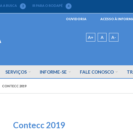
RA A BUSCA
IR PARA O RODAPÉ
3
4
Menu
OUVIDORIA
ACESSO À INFOR
da
Barra
Padrão
A+
A
A-
SERVIÇOS
INFORME-SE
FALE CONOSCO
TR
CONTECC 2019
Contecc 2019