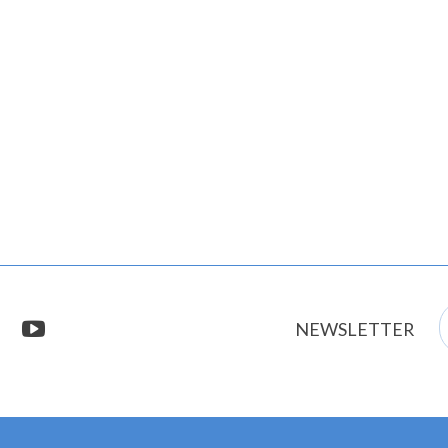
E
stagram
youtube
NEWSLETTER
m