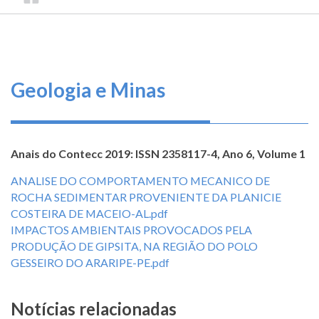
TRILHA
CONSELHO
O
FEDERAL
DE
que
DE
ENGENHARIA
fazemos
NAVEGAÇÃO
E
AGRONOMIA
Serviços
Geologia e Minas
Informe-
se
Anais do Contecc 2019: ISSN 2358117-4, Ano 6, Volume 1
Fale
ANALISE DO COMPORTAMENTO MECANICO DE
Conosco
ROCHA SEDIMENTAR PROVENIENTE DA PLANICIE
COSTEIRA DE MACEIO-AL.pdf
Transparência
IMPACTOS AMBIENTAIS PROVOCADOS PELA
e
PRODUÇÃO DE GIPSITA, NA REGIÃO DO POLO
Prestação
GESSEIRO DO ARARIPE-PE.pdf
de
Contas
Notícias relacionadas