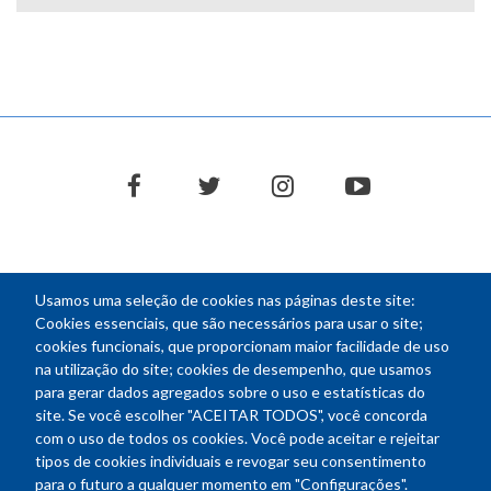
facebook
twitter
instagram
youtube
Usamos uma seleção de cookies nas páginas deste site:
NEWSLETTER
Cookies essenciais, que são necessários para usar o site;
cookies funcionais, que proporcionam maior facilidade de uso
E-
na utilização do site; cookies de desempenho, que usamos
mail
para gerar dados agregados sobre o uso e estatísticas do
site. Se você escolher "ACEITAR TODOS", você concorda
com o uso de todos os cookies. Você pode aceitar e rejeitar
tipos de cookies individuais e revogar seu consentimento
Endereço: SEPN 508, Bloco A
para o futuro a qualquer momento em "Configurações".