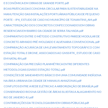
E ECONÔMICA EM OBRAS DE GRANDE PORTE.pdf
BOAS PRÁTICAS DA ECONOMIA CIRCULAR PARA SUSTENTABILIDADE NA
MANUTENÇÃO DAS INSTALAÇÕES PORTUÁRIAS PÚBLICAS DE PEQUENO
PORTE – IP4_ ESTUDO DE CASO NO MUNICÍPIO DE TONANTINS_AM.pdf
CARACTERIZAÇÃO DOS CONCRETOS CONFECCIONADOS EM OBRAS
RESIDENCIAIS EM BAIRRO DA CIDADE DE SERRA TALHADA.pdf
COMPARATIVO ENTRE O MÉTODO CONSTRUTIVO PAREDE MODULAR DE
CONCRETO ARMADO PRÉ-MOLDADO E ALVENARIA CONVENCIONAL.pdf
COMPARAÇÃO ACURÁCIA DE UM LEVANTAMENTO TOPOGRÁFICO COM
ESTAÇÃO TOTAL E DRONE, ASSOCIADOS AO GNSS RTK_ ESTUDO DE CASO
EM NATAL-RN.pdf
COMPARAÇÃO DA PRECISÃO PLANIMÉTRICA ENTRE DIFERENTES
METODOLOGIAS (GNSS E ESTAÇÃO TOTAL).pdf
CONDIÇÕES DE SANEAMENTO BÁSICO EM UMA COMUNIDADE INDÍGENA
NA ÁREA URBANA DA CIDADE DE MANAUS-AMAZONAS.pdf
CONFLITOS ENTRE A REDE ELÉTRICA E A ARBORIZAÇÃO DE BRASÍLIA.pdf
CONSERVANDO RIOS NA GESTÃO DE ÁREAS SUJEITAS A ALAGAMENTO NO
RIO DE JANEIRO-RJ.pdf
CONTRIBUIÇÕES DA TECNOLOGIA BIM EM OBRAS PÚBLICAS.pdf