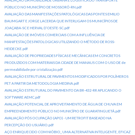
AVALIAÇÃO DA MOBILIDADE URBANA E LOGÍSTICA DO TRANSPORTE
PÚBLICO NO MUNICÍPIO DE MOSSORÓ-RN.pdf
AVALIAÇÃO DAS MANIFESTAÇÕES PATOLÓGICAS DAS PONTES EMILIO
BAUMGART E JORGE LACERDA QUE INTERLIGAM OS MUNICÍPIOS DE
JOAÇABA-SC E HERVAL D’OESTE-SC.pdf
AVALIAÇÃO DE IMÓVEIS COMERCIAIS COM A INFLUÊNCIA DE
MANIFESTAÇÕES PATOLOGICAS UTILIZANDO O MÉTODO DE ROSS-
HEIDECKE.pdf
AVALIAÇÃO DE PROPRIEDADES FÍSICAS E MECÃNICAS EM CONCRETOS
PRODUZIDOS COM MATERIAIS DA CIDADE DE MANAUS COM O USO DE de
permeabilidade por cristalização.pdf
AVALIAÇÃO ESTRUTURAL DE PAVIMENTOS MODIFICADOS POR POLÍMEROS
PET A PARTIR DA METODOLOGIA MEDINA.pdf
AVALIAÇÃO ESTRUTURAL DO PAVIMENTO DA BR-432-RR APLICANDO O
SOFTWARE AEMC.pdf
AVALIAÇÃO POTENCIAL DE APROVEITAMENTO DE ÁGUA DE CHUVA EM
EMPREENDIMENTO PÚBLICO NO MUNICÍPIO DE GUARATINGUETÁ.pdf
AVALIAÇÃO PÓS OCUPAÇÃO (APO) - UM RETROFIT BASEADO NA
PERCEPÇÃO DO USUÁRIO.pdf
AÇO ENRIQUECIDO COM NIÓBIO_ UMA ALTERNATIVA INTELIGENTE, EFICAZ