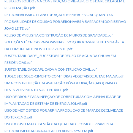
RESÍDUOS SÓLIDOS NA CONSTRUÇÃO CIVIL- ASPECTOS DA RECICLAGEM E
REUTILIZAÇÃO.pdf
RETROANALISAR O PLANO DE AÇÃO DE EMERGENCIAL QUANTO A
PROBABILIDADE DE COLISÃO POR AERONAVES À BARRAGEM DO RIBEIRÃO
JOÃO LEITE.pdf
REUSO DE PNEUS NA CONSTRUÇÃO DE MUROS DE GRAVIDADE.pdf
SOLUÇÕES TÉCNICAS PARA RAVINAS E VOÇOROCAS PRESENTES NA ÁREA
DA COMUNIDADE NOVO HORIZONTE.pdf
SUSTENTABILIDADE _ SUGESTÕES DE REÚSO DE ÁGUA DA CHUVA EM
RESIDÊNCIAS.pdf
SUSTENTABILIDADE APLICADA A CONSTRUÇÃO CIVIL.pdf
TIJOLOS DE SOLO-CIMENTO COM FIBRAS VEGETAIS DE JUTA E MALVA.pdf
UMA CONTRIBUIÇÃO DA AVALIAÇÃO PÓS-OCUPAÇÃO (APO) PARA O
DESENVOLVIMENTO SUSTENTÁVEL.pdf
USO DE DRONE PARA INPEÇÃO DE COBERTURAS COM A FINALIDADE DE
IMPLANTAÇÃO DE SISTEMA DE ENERGIA SOLAR.pdf
USO DE MDT OBTIDO POR ARP NA PRODUÇÃO DE MAPA DE DECLIVIDADE
DO TERRENO.pdf
USO DO SISTEMA DE GESTÃO DA QUALIDADE COMO FERRAMENTA
RETROALIMENTADORA AO LAST PLANNER SYSTEM.pdf