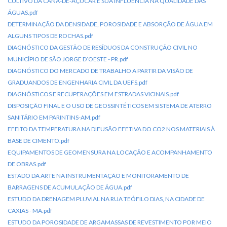
CULTIVO DA CANA-DE-AÇÚCAR E SUA INFLUÊNCIA NA QUALIDADE DAS
ÁGUAS.pdf
DETERMINAÇÃO DA DENSIDADE, POROSIDADE E ABSORÇÃO DE ÁGUA EM
ALGUNS TIPOS DE ROCHAS.pdf
DIAGNÓSTICO DA GESTÃO DE RESÍDUOS DA CONSTRUÇÃO CIVIL NO
MUNICÍPIO DE SÃO JORGE D’OESTE - PR.pdf
DIAGNÓSTICO DO MERCADO DE TRABALHO A PARTIR DA VISÃO DE
GRADUANDOS DE ENGENHARIA CIVIL DA UEFS.pdf
DIAGNÓSTICOS E RECUPERAÇÕES EM ESTRADAS VICINAIS.pdf
DISPOSIÇÃO FINAL E O USO DE GEOSSINTÉTICOS EM SISTEMA DE ATERRO
SANITÁRIO EM PARINTINS-AM.pdf
EFEITO DA TEMPERATURA NA DIFUSÃO EFETIVA DO CO2 NOS MATERIAIS À
BASE DE CIMENTO.pdf
EQUIPAMENTOS DE GEOMENSURA NA LOCAÇÃO E ACOMPANHAMENTO
DE OBRAS.pdf
ESTADO DA ARTE NA INSTRUMENTAÇÃO E MONITORAMENTO DE
BARRAGENS DE ACUMULAÇÃO DE ÁGUA.pdf
ESTUDO DA DRENAGEM PLUVIAL NA RUA TEÓFILO DIAS, NA CIDADE DE
CAXIAS - MA.pdf
ESTUDO DA POROSIDADE DE ARGAMASSAS DE REVESTIMENTO POR MEIO