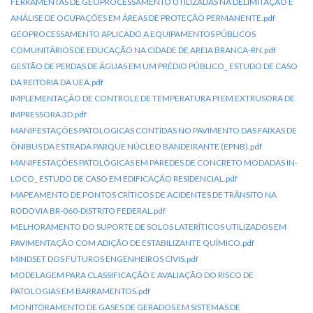
FERRAMENTAS DE GEOPROCESSAMENTO UTILIZADAS NA DELIMITAÇÃO E
ANÁLISE DE OCUPAÇÕES EM ÁREAS DE PROTEÇÃO PERMANENTE.pdf
GEOPROCESSAMENTO APLICADO A EQUIPAMENTOS PÚBLICOS
COMUNITÁRIOS DE EDUCAÇÃO NA CIDADE DE AREIA BRANCA-RN.pdf
GESTÃO DE PERDAS DE ÁGUAS EM UM PRÉDIO PÚBLICO_ ESTUDO DE CASO
DA REITORIA DA UEA.pdf
IMPLEMENTAÇÃO DE CONTROLE DE TEMPERATURA PI EM EXTRUSORA DE
IMPRESSORA 3D.pdf
MANIFESTAÇÕES PATOLOGICAS CONTIDAS NO PAVIMENTO DAS FAIXAS DE
ÔNIBUS DA ESTRADA PARQUE NÚCLEO BANDEIRANTE (EPNB).pdf
MANIFESTAÇÕES PATOLÓGICAS EM PAREDES DE CONCRETO MODADAS IN-
LOCO_ ESTUDO DE CASO EM EDIFICAÇÃO RESIDENCIAL.pdf
MAPEAMENTO DE PONTOS CRÍTICOS DE ACIDENTES DE TRÂNSITO NA
RODOVIA BR-060-DISTRITO FEDERAL.pdf
MELHORAMENTO DO SUPORTE DE SOLOS LATERÍTICOS UTILIZADOS EM
PAVIMENTAÇÃO COM ADIÇÃO DE ESTABILIZANTE QUÍMICO.pdf
MINDSET DOS FUTUROS ENGENHEIROS CIVIS.pdf
MODELAGEM PARA CLASSIFICAÇÃO E AVALIAÇÃO DO RISCO DE
PATOLOGIAS EM BARRAMENTOS.pdf
MONITORAMENTO DE GASES DE GERADOS EM SISTEMAS DE