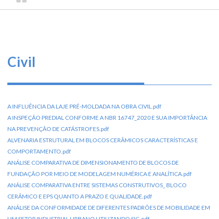
TRILHA
CONSELHO
O
FEDERAL
DE
que
DE
ENGENHARIA
fazemos
NAVEGAÇÃO
E
AGRONOMIA
Serviços
Civil
Informe-
se
A INFLUÊNCIA DA LAJE PRÉ-MOLDADA NA OBRA CIVIL.pdf
Fale
A INSPEÇÃO PREDIAL CONFORME A NBR 16747_2020 E SUA IMPORTÂNCIA
Conosco
NA PREVENÇÃO DE CATÁSTROFES.pdf
ALVENARIA ESTRUTURAL EM BLOCOS CERÂMICOS CARACTERÍSTICAS E
COMPORTAMENTO.pdf
Transparência
e
ANÁLISE COMPARATIVA DE DIMENSIONAMENTO DE BLOCOS DE
Prestação
FUNDAÇÃO POR MEIO DE MODELAGEM NUMÉRICA E ANALÍTICA.pdf
de
ANÁLISE COMPARATIVA ENTRE SISTEMAS CONSTRUTIVOS_ BLOCO
Contas
CERÂMICO E EPS QUANTO A PRAZO E QUALIDADE.pdf
ANÁLISE DA CONFORMIDADE DE DIFERENTES PADRÕES DE MOBILIDADE EM
UM SETOR INDUSTRIAL URBANO UTILIZANDO SIG.pdf