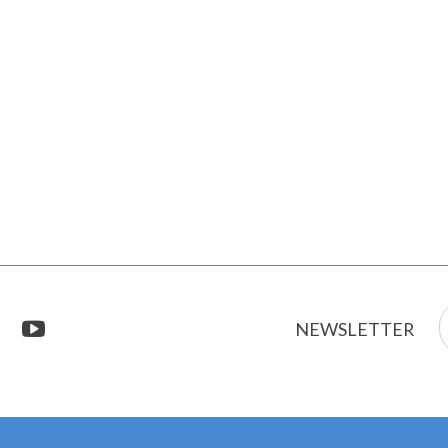
E
stagram
youtube
NEWSLETTER
m