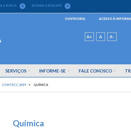
RA A BUSCA
IR PARA O RODAPÉ
3
4
Menu
OUVIDORIA
ACESSO À INFOR
da
Barra
Padrão
A+
A
A-
SERVIÇOS
INFORME-SE
FALE CONOSCO
TR
CONTECC 2019
QUÍMICA
Química