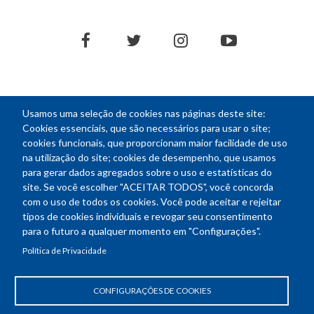
facebook
twitter
instagram
youtube
Usamos uma seleção de cookies nas páginas deste site:
NEWSLETTER
Cookies essenciais, que são necessários para usar o site;
cookies funcionais, que proporcionam maior facilidade de uso
E-
na utilização do site; cookies de desempenho, que usamos
mail
para gerar dados agregados sobre o uso e estatísticas do
site. Se você escolher "ACEITAR TODOS", você concorda
com o uso de todos os cookies. Você pode aceitar e rejeitar
tipos de cookies individuais e revogar seu consentimento
Endereço: SEPN 508, Bloco A
para o futuro a qualquer momento em "Configurações".
Ed. Confea - Engenheiro Francisco Saturnino de Brito Filho
Política de Privacidade
70740-541 - Brasília-DF
Telefone Geral: (61) 2105-3700
Horário de funcionamento: das 8h30 às 18h30
CONFIGURAÇÕES DE COOKIES
Política de Privacidade