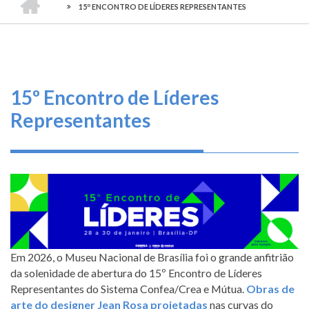
TRILHA
-
O
15º ENCONTRO DE LÍDERES REPRESENTANTES
CONSELHO
DE
que
FEDERAL
DE
fazemos
NAVEGAÇÃO
ENGENHARIA
E
AGRONOMIA
Serviços
15º Encontro de Líderes
Informe-
Representantes
se
Fale
Conosco
Transparência
e
Prestação
Em 2026, o Museu Nacional de Brasília foi o grande anfitrião
de
da solenidade de abertura do 15º Encontro de Líderes
Contas
Representantes do Sistema Confea/Crea e Mútua.
Obras de
arte do designer Jean Rosa projetadas
nas curvas do