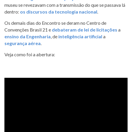
museu se revezavam com a transmissão do que se passava lá
dentro:
os discursos da tecnologia nacional
.
Os demais dias do Encontro se deram no Centro de
Convenções Brasil 21 e
debateram de lei de licitações
a
ensino da Engenharia
, de
inteligência artificial
a
segurança aérea
.
Veja como foi a abertura: