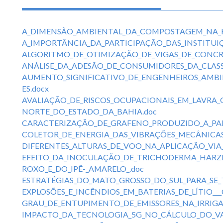
A_DIMENSÃO_AMBIENTAL_DA_COMPOSTAGEM_NA_H
A_IMPORTÂNCIA_DA_PARTICIPAÇÃO_DAS_INSTITUI
ALGORITMO_DE_OTIMIZAÇÃO_DE_VIGAS_DE_CONCR
ANÁLISE_DA_ADESÃO_DE_CONSUMIDORES_DA_CLASSE
AUMENTO_SIGNIFICATIVO_DE_ENGENHEIROS_AMBI
ES.docx
AVALIAÇÃO_DE_RISCOS_OCUPACIONAIS_EM_LAVRA_
NORTE_DO_ESTADO_DA_BAHIA.doc
CARACTERIZAÇÃO_DE_GRAFENO_PRODUZIDO_A_PART
COLETOR_DE_ENERGIA_DAS_VIBRAÇÕES_MECÂNICA
DIFERENTES_ALTURAS_DE_VOO_NA_APLICAÇÃO_VIA
EFEITO_DA_INOCULAÇÃO_DE_TRICHODERMA_HARZ
ROXO_E_DO_IPÊ-_AMARELO_.doc
ESTRATÉGIAS_DO_MATO_GROSSO_DO_SUL_PARA_SE
EXPLOSÕES_E_INCÊNDIOS_EM_BATERIAS_DE_LÍTIO_
GRAU_DE_ENTUPIMENTO_DE_EMISSORES_NA_IRRIGA
IMPACTO_DA_TECNOLOGIA_5G_NO_CÁLCULO_DO_VAL