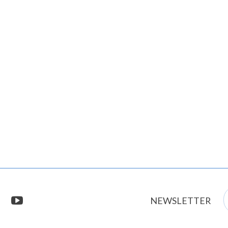
E
stagram
youtube
NEWSLETTER
m