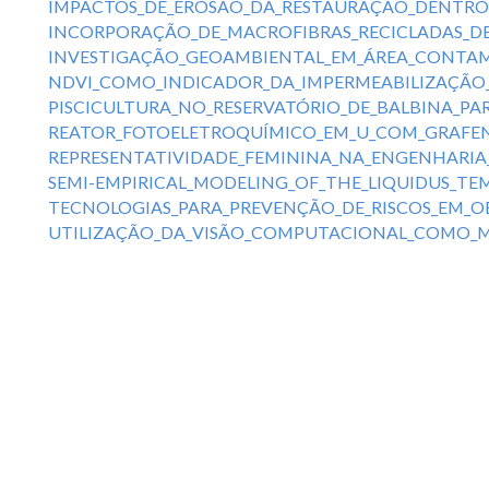
IMPACTOS_DE_EROSÃO_DA_RESTAURAÇÃO_DENTRO_
INCORPORAÇÃO_DE_MACROFIBRAS_RECICLADAS_DE
INVESTIGAÇÃO_GEOAMBIENTAL_EM_ÁREA_CONTAM
NDVI_COMO_INDICADOR_DA_IMPERMEABILIZAÇÃO_D
PISCICULTURA_NO_RESERVATÓRIO_DE_BALBINA_P
REATOR_FOTOELETROQUÍMICO_EM_U_COM_GRAFENO
REPRESENTATIVIDADE_FEMININA_NA_ENGENHARIA
SEMI-EMPIRICAL_MODELING_OF_THE_LIQUIDUS_TE
TECNOLOGIAS_PARA_PREVENÇÃO_DE_RISCOS_EM_O
UTILIZAÇÃO_DA_VISÃO_COMPUTACIONAL_COMO_M