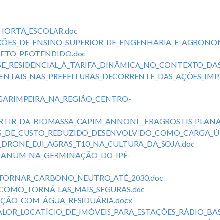
ORTA_ESCOLAR.doc
ÇÕES_DE_ENSINO_SUPERIOR_DE_ENGENHARIA_E_AGRONO
ETO_PROTENDIDO.doc
_RESIDENCIAL_À_TARIFA_DINÂMICA_NO_CONTEXTO_DAS_
ENTAIS_NAS_PREFEITURAS_DECORRENTE_DAS_AÇÕES_IMP
GARIMPEIRA_NA_REGIÃO_CENTRO-
IR_DA_BIOMASSA_CAPIM_ANNONI__ERAGROSTIS_PLANA_
S_DE_CUSTO_REDUZIDO_DESENVOLVIDO_COMO_CARGA_ÚT
_DRONE_DJI_AGRAS_T10_NA_CULTURA_DA_SOJA.doc
IANUM_NA_GERMINAÇÃO_DO_IPÊ-
_TORNAR_CARBONO_NEUTRO_ATÉ_2030.doc
__COMO_TORNÁ-LAS_MAIS_SEGURAS.doc
ÇÃO_COM_ÁGUA_RESIDUÁRIA.docx
OR_LOCATÍCIO_DE_IMÓVEIS_PARA_ESTAÇÕES_RÁDIO_BASE