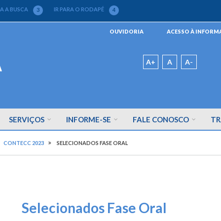
RA A BUSCA
IR PARA O RODAPÉ
3
4
Menu
OUVIDORIA
ACESSO À INFOR
da
Barra
Padrão
A+
A
A-
SERVIÇOS
INFORME-SE
FALE CONOSCO
TR
CONTECC 2023
SELECIONADOS FASE ORAL
Selecionados Fase Oral