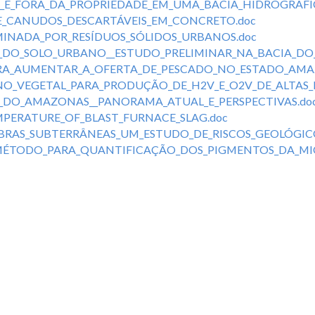
E_FORA_DA_PROPRIEDADE_EM_UMA_BACIA_HIDROGRÁFIC
_CANUDOS_DESCARTÁVEIS_EM_CONCRETO.doc
INADA_POR_RESÍDUOS_SÓLIDOS_URBANOS.doc
O_SOLO_URBANO__ESTUDO_PRELIMINAR_NA_BACIA_DO_RI
ARA_AUMENTAR_A_OFERTA_DE_PESCADO_NO_ESTADO_AMA
_VEGETAL_PARA_PRODUÇÃO_DE_H2V_E_O2V_DE_ALTAS_P
_DO_AMAZONAS__PANORAMA_ATUAL_E_PERSPECTIVAS.do
MPERATURE_OF_BLAST_FURNACE_SLAG.doc
BRAS_SUBTERRÂNEAS_UM_ESTUDO_DE_RISCOS_GEOLÓGICO
ÉTODO_PARA_QUANTIFICAÇÃO_DOS_PIGMENTOS_DA_MIO