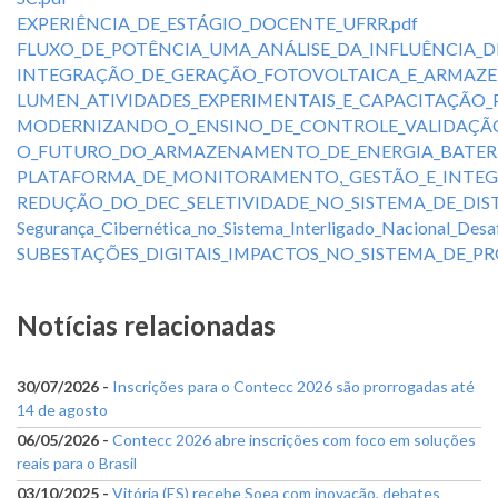
EXPERIÊNCIA_DE_ESTÁGIO_DOCENTE_UFRR.pdf
FLUXO_DE_POTÊNCIA_UMA_ANÁLISE_DA_INFLUÊNCIA_
INTEGRAÇÃO_DE_GERAÇÃO_FOTOVOLTAICA_E_ARMAZE
LUMEN_ATIVIDADES_EXPERIMENTAIS_E_CAPACITAÇÃO_P
MODERNIZANDO_O_ENSINO_DE_CONTROLE_VALIDAÇÃO_
O_FUTURO_DO_ARMAZENAMENTO_DE_ENERGIA_BATERIA
PLATAFORMA_DE_MONITORAMENTO,_GESTÃO_E_INTE
REDUÇÃO_DO_DEC_SELETIVIDADE_NO_SISTEMA_DE_DIS
Segurança_Cibernética_no_Sistema_Interligado_Nacional_Desaf
SUBESTAÇÕES_DIGITAIS_IMPACTOS_NO_SISTEMA_DE_P
Notícias relacionadas
30/07/2026 -
Inscrições para o Contecc 2026 são prorrogadas até
14 de agosto
06/05/2026 -
Contecc 2026 abre inscrições com foco em soluções
reais para o Brasil
03/10/2025 -
Vitória (ES) recebe Soea com inovação, debates