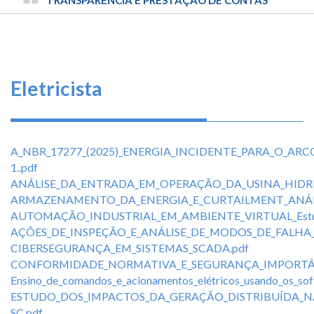
TRILHA
CONSELHO
FEDERAL
DE
DE
ENGENHARIA
NAVEGAÇÃO
E
AGRONOMIA
Eletricista
A_NBR_17277_(2025)_ENERGIA_INCIDENTE_PARA_O_AR
1..pdf
ANÁLISE_DA_ENTRADA_EM_OPERAÇÃO_DA_USINA_HIDR
ARMAZENAMENTO_DA_ENERGIA_E_CURTAILMENT_ANÁLI
AUTOMAÇÃO_INDUSTRIAL_EM_AMBIENTE_VIRTUAL_Estudo_d
AÇÕES_DE_INSPEÇÃO_E_ANÁLISE_DE_MODOS_DE_FALHA_
CIBERSEGURANÇA_EM_SISTEMAS_SCADA.pdf
CONFORMIDADE_NORMATIVA_E_SEGURANÇA_IMPORTÂN
Ensino_de_comandos_e_acionamentos_elétricos_usando_os_
ESTUDO_DOS_IMPACTOS_DA_GERAÇÃO_DISTRIBUÍDA_
SC.pdf