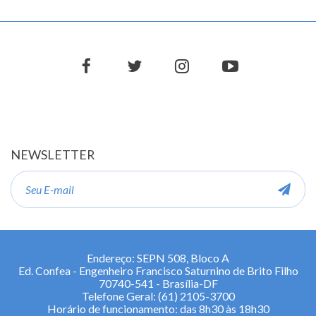
facebook
twitter
instagram
youtube
NEWSLETTER
E-
mail
Endereço: SEPN 508, Bloco A
Ed. Confea - Engenheiro Francisco Saturnino de Brito Filho
70740-541 - Brasília-DF
Telefone Geral: (61) 2105-3700
Horário de funcionamento: das 8h30 às 18h30