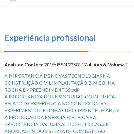
TRILHA
CONSELHO
O
FEDERAL
DE
que
DE
ENGENHARIA
fazemos
NAVEGAÇÃO
E
AGRONOMIA
Serviços
Experiência profissional
Informe-
se
Anais do Contecc 2019: ISSN 2358117-4, Ano 6, Volume 1
Fale
A IMPORTANCIA DE NOVAS TECNOLOGIAS NA
Conosco
CONSTRUÇÃO CIVIL IMPLANTAÇÃO BIM E BI NA
ROCHA EMPREENDIMENTOS.pdf
Transparência
A IMPORTANCIA DO ENSINO PRATICO DE FISICA-
e
RELATO DE EXPERIENCIA NO CONTEXTO DO
Prestação
EXPERIMENTO DE LINHAS DE CORRENTE DE AR.pdf
de
A PRODUÇÃO DA ENERGIA ELETRICA E A
Contas
IMPORTANCIA DAS USINAS HIDRELERICAS.pdf
ABORDAGEM DO SISTEMA DE COMBATE AO