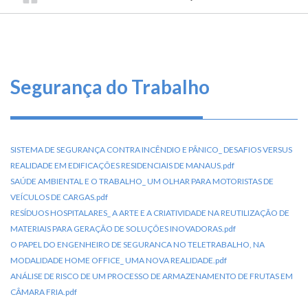
TRILHA
CONSELHO
O
FEDERAL
DE
que
DE
ENGENHARIA
fazemos
NAVEGAÇÃO
E
AGRONOMIA
Serviços
Segurança do Trabalho
Informe-
se
SISTEMA DE SEGURANÇA CONTRA INCÊNDIO E PÂNICO_ DESAFIOS VERSUS
Fale
REALIDADE EM EDIFICAÇÕES RESIDENCIAIS DE MANAUS.pdf
Conosco
SAÚDE AMBIENTAL E O TRABALHO_ UM OLHAR PARA MOTORISTAS DE
VEÍCULOS DE CARGAS.pdf
RESÍDUOS HOSPITALARES_ A ARTE E A CRIATIVIDADE NA REUTILIZAÇÃO DE
Transparência
e
MATERIAIS PARA GERAÇÃO DE SOLUÇÕES INOVADORAS.pdf
Prestação
O PAPEL DO ENGENHEIRO DE SEGURANCA NO TELETRABALHO, NA
de
MODALIDADE HOME OFFICE_ UMA NOVA REALIDADE.pdf
Contas
ANÁLISE DE RISCO DE UM PROCESSO DE ARMAZENAMENTO DE FRUTAS EM
CÂMARA FRIA.pdf