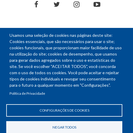
facebook
twitter
instagram
youtube
Usamos uma seleção de cookies nas páginas deste site:
NEWSLETTER
Cookies essenciais, que são necessários para usar o site;
cookies funcionais, que proporcionam maior facilidade de uso
E-
na utilização do site; cookies de desempenho, que usamos
mail
para gerar dados agregados sobre o uso e estatísticas do
site. Se você escolher "ACEITAR TODOS", você concorda
com o uso de todos os cookies. Você pode aceitar e rejeitar
tipos de cookies individuais e revogar seu consentimento
Endereço: SEPN 508, Bloco A
para o futuro a qualquer momento em "Configurações".
Ed. Confea - Engenheiro Francisco Saturnino de Brito Filho
Política de Privacidade
70740-541 - Brasília-DF
Telefone Geral: (61) 2105-3700
Horário de funcionamento: das 8h30 às 18h30
CONFIGURAÇÕES DE COOKIES
Política de Privacidade
Revogar consentimento de cookies
NEGAR TODOS