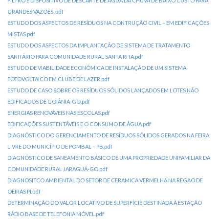
FILTRO E DISPOSITIVO DE DESCARTE DE ÁGUA DA CHUVA DE BAIXO CUSTO PARA
GRANDES VAZÕES .pdf
ESTUDO DOS ASPECTOS DE RESÍDUOS NA CONTRUÇÃO CIVIL – EM EDIFICAÇÕES
MISTAS.pdf
ESTUDO DOS ASPECTOS DA IMPLANTAÇÃO DE SISTEMA DE TRATAMENTO
SANITÁRIO PARA COMUNIDADE RURAL SANTA RITA.pdf
ESTUDO DE VIABILIDADE ECONÔMICA DE INSTALAÇÃO DE UM SISTEMA
FOTOVOLTAICO EM CLUBE DE LAZER.pdf
ESTUDO DE CASO SOBRE OS RESÍDUOS SÓLIDOS LANÇADOS EM LOTES NÃO
EDIFICADOS DE GOIÂNIA-GO.pdf
ENERGIAS RENOVÁVEIS NAS ESCOLAS.pdf
EDIFICAÇÕES SUSTENTÁVEIS E O CONSUMO DE ÁGUA.pdf
DIAGNÓSTICO DO GERENCIAMENTO DE RESÍDUOS SÓLIDOS GERADOS NA FEIRA
LIVRE DO MUNICÍPIO DE POMBAL – PB.pdf
DIAGNÓSTICO DE SANEAMENTO BÁSICO DE UMA PROPRIEDADE UNIFAMILIAR DA
COMUNIDADE RURAL JARAGUÁ-GO.pdf
DIAGNOSITCO AMBIENTAL DO SETOR DE CERAMICA VERMELHA NA REGAO DE
OEIRAS PI.pdf
DETERMINAÇÃO DO VALOR LOCATIVO DE SUPERFÍCIE DESTINADA À ESTAÇÃO
RÁDIO BASE DE TELEFONIA MÓVEL.pdf