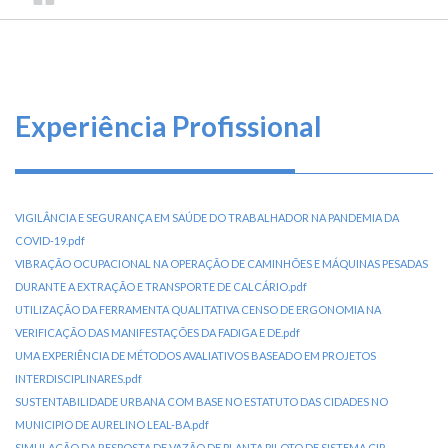
TRILHA
CONSELHO
O
FEDERAL
DE
que
DE
ENGENHARIA
fazemos
NAVEGAÇÃO
E
AGRONOMIA
Serviços
Experiência Profissional
Informe-
se
VIGILÂNCIA E SEGURANÇA EM SAÚDE DO TRABALHADOR NA PANDEMIA DA
Fale
COVID-19.pdf
Conosco
VIBRAÇÃO OCUPACIONAL NA OPERAÇÃO DE CAMINHÕES E MÁQUINAS PESADAS
DURANTE A EXTRAÇÃO E TRANSPORTE DE CALCÁRIO.pdf
Transparência
UTILIZAÇÃO DA FERRAMENTA QUALITATIVA CENSO DE ERGONOMIA NA
e
VERIFICAÇÃO DAS MANIFESTAÇÕES DA FADIGA E DE.pdf
Prestação
UMA EXPERIÊNCIA DE MÉTODOS AVALIATIVOS BASEADO EM PROJETOS
de
INTERDISCIPLINARES.pdf
Contas
SUSTENTABILIDADE URBANA COM BASE NO ESTATUTO DAS CIDADES NO
MUNICIPIO DE AURELINO LEAL-BA.pdf
SIMULAÇÃO DA RESPOSTA DE VAZÃO DE PLANTA PILOTO DE SISTEMA CIP