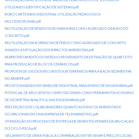
UTILIZANDO IDENTIFICAÇÃO DE SISTEMAS.pdf
ROBO CARTESIANO INDUSTRIAL UTILIZAÇÃO PEDAGOGICA
MULTIDISCIPLINAR.pdf
REUTILIZAÇÃO DE RESIDUOS DE MARMORIA COMO AGREGADO GRAÚDO DO
CONCRETO.pdf
REUTILIZAÇÃO DA BORRACHA DE PNEUS COMO AGREGADO DE CONCRETO
VISANDO A MITIGAÇÃO DOS IMPACTOS AMBIENTAIS.pdf
REAPROVEITAMENTO DO RESÍDUO PROVENIENTE DA EXTRAÇÃO DE QUARTZITO
PARA PRODUÇÃO DE BLOCOS CERÂMICOS.pdf
PROPOSTA DE USO DOS RECURSOS SUBTERRÂNEOS PARA A BACIA SEDIMENTAR
DO ARARIPE.pdf
PROJETO BASEADO EM SIMBIOSE INDUSTRIAL PARA ENSINO DE ENGENHARIA.pdf
POTENCIAL DE APLICATIVOS COMPUTACIONAIS COMO FERRAMENTA NO ENSINO
DE GEOMETRIA ANALÍTICA, NAS ENGENHARIAS.pdf
PERCEPÇÃO DOS COLABORADORES QUANTO AOS RISCOS AMBIENTAIS E
OCUPACIONAIS EM UMA EMPRESA DE TELEMARKETING.pdf
OTIMIZAÇÃO DO PROCESSO DE ENTREGA DE SEMENTES ATRAVES DA APLICAÇAO
DO CICLO PDCA.pdf
ORÇAMENTO DE OBRA PÚBLICA COMPARAÇÃO ENTRE SINAPI E PREÇOS LOCAIS