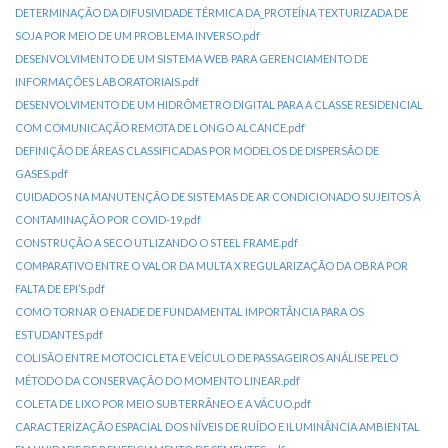
DETERMINAÇÃO DA DIFUSIVIDADE TÉRMICA DA_PROTEÍNA TEXTURIZADA DE
SOJA POR MEIO DE UM PROBLEMA INVERSO.pdf
DESENVOLVIMENTO DE UM SISTEMA WEB PARA GERENCIAMENTO DE
INFORMAÇÕES LABORATORIAIS.pdf
DESENVOLVIMENTO DE UM HIDRÔMETRO DIGITAL PARA A CLASSE RESIDENCIAL
COM COMUNICAÇÃO REMOTA DE LONGO ALCANCE.pdf
DEFINIÇÃO DE ÁREAS CLASSIFICADAS POR MODELOS DE DISPERSÃO DE
GASES.pdf
CUIDADOS NA MANUTENÇÃO DE SISTEMAS DE AR CONDICIONADO SUJEITOS À
CONTAMINAÇÃO POR COVID-19.pdf
CONSTRUÇÃO A SECO UTLIZANDO O STEEL FRAME.pdf
COMPARATIVO ENTRE O VALOR DA MULTA X REGULARIZAÇÃO DA OBRA POR
FALTA DE EPI’S.pdf
COMO TORNAR O ENADE DE FUNDAMENTAL IMPORTÂNCIA PARA OS
ESTUDANTES.pdf
COLISÃO ENTRE MOTOCICLETA E VEÍCULO DE PASSAGEIROS ANÁLISE PELO
MÉTODO DA CONSERVAÇÃO DO MOMENTO LINEAR.pdf
COLETA DE LIXO POR MEIO SUBTERRÂNEO E A VÁCUO.pdf
CARACTERIZAÇÃO ESPACIAL DOS NÍVEIS DE RUÍDO E ILUMINÂNCIA AMBIENTAL