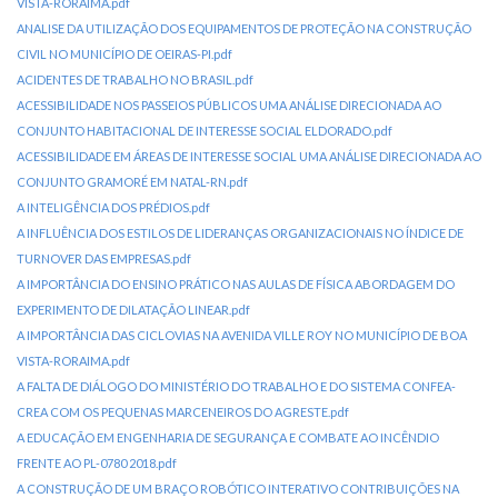
VISTA-RORAIMA.pdf
ANALISE DA UTILIZAÇÃO DOS EQUIPAMENTOS DE PROTEÇÃO NA CONSTRUÇÃO
CIVIL NO MUNICÍPIO DE OEIRAS-PI.pdf
ACIDENTES DE TRABALHO NO BRASIL.pdf
ACESSIBILIDADE NOS PASSEIOS PÚBLICOS UMA ANÁLISE DIRECIONADA AO
CONJUNTO HABITACIONAL DE INTERESSE SOCIAL ELDORADO.pdf
ACESSIBILIDADE EM ÁREAS DE INTERESSE SOCIAL UMA ANÁLISE DIRECIONADA AO
CONJUNTO GRAMORÉ EM NATAL-RN.pdf
A INTELIGÊNCIA DOS PRÉDIOS.pdf
A INFLUÊNCIA DOS ESTILOS DE LIDERANÇAS ORGANIZACIONAIS NO ÍNDICE DE
TURNOVER DAS EMPRESAS.pdf
A IMPORTÂNCIA DO ENSINO PRÁTICO NAS AULAS DE FÍSICA ABORDAGEM DO
EXPERIMENTO DE DILATAÇÃO LINEAR.pdf
A IMPORTÂNCIA DAS CICLOVIAS NA AVENIDA VILLE ROY NO MUNICÍPIO DE BOA
VISTA-RORAIMA.pdf
A FALTA DE DIÁLOGO DO MINISTÉRIO DO TRABALHO E DO SISTEMA CONFEA-
CREA COM OS PEQUENAS MARCENEIROS DO AGRESTE.pdf
A EDUCAÇÃO EM ENGENHARIA DE SEGURANÇA E COMBATE AO INCÊNDIO
FRENTE AO PL-0780 2018.pdf
A CONSTRUÇÃO DE UM BRAÇO ROBÓTICO INTERATIVO CONTRIBUIÇÕES NA