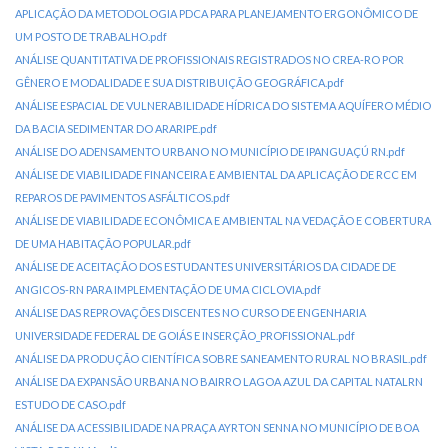
APLICAÇÃO DA METODOLOGIA PDCA PARA PLANEJAMENTO ERGONÔMICO DE
UM POSTO DE TRABALHO.pdf
ANÁLISE QUANTITATIVA DE PROFISSIONAIS REGISTRADOS NO CREA-RO POR
GÊNERO E MODALIDADE E SUA DISTRIBUIÇÃO GEOGRÁFICA.pdf
ANÁLISE ESPACIAL DE VULNERABILIDADE HÍDRICA DO SISTEMA AQUÍFERO MÉDIO
DA BACIA SEDIMENTAR DO ARARIPE.pdf
ANÁLISE DO ADENSAMENTO URBANO NO MUNICÍPIO DE IPANGUAÇÚ RN.pdf
ANÁLISE DE VIABILIDADE FINANCEIRA E AMBIENTAL DA APLICAÇÃO DE RCC EM
REPAROS DE PAVIMENTOS ASFÁLTICOS.pdf
ANÁLISE DE VIABILIDADE ECONÔMICA E AMBIENTAL NA VEDAÇÃO E COBERTURA
DE UMA HABITAÇÃO POPULAR.pdf
ANÁLISE DE ACEITAÇÃO DOS ESTUDANTES UNIVERSITÁRIOS DA CIDADE DE
ANGICOS-RN PARA IMPLEMENTAÇÃO DE UMA CICLOVIA.pdf
ANÁLISE DAS REPROVAÇÕES DISCENTES NO CURSO DE ENGENHARIA
UNIVERSIDADE FEDERAL DE GOIÁS E INSERÇÃO_PROFISSIONAL.pdf
ANÁLISE DA PRODUÇÃO CIENTÍFICA SOBRE SANEAMENTO RURAL NO BRASIL.pdf
ANÁLISE DA EXPANSÃO URBANA NO BAIRRO LAGOA AZUL DA CAPITAL NATALRN
ESTUDO DE CASO.pdf
ANÁLISE DA ACESSIBILIDADE NA PRAÇA AYRTON SENNA NO MUNICÍPIO DE BOA