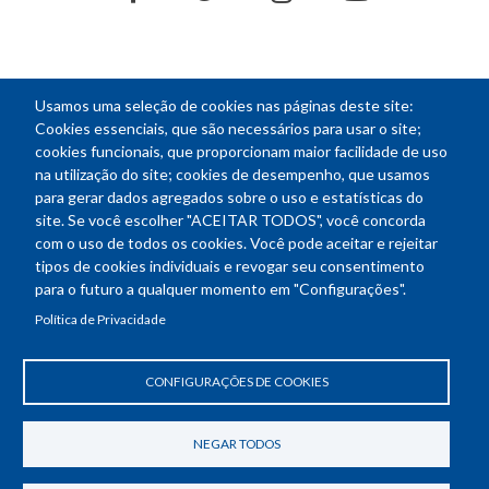
Usamos uma seleção de cookies nas páginas deste site:
NEWSLETTER
Cookies essenciais, que são necessários para usar o site;
cookies funcionais, que proporcionam maior facilidade de uso
E-
na utilização do site; cookies de desempenho, que usamos
mail
para gerar dados agregados sobre o uso e estatísticas do
site. Se você escolher "ACEITAR TODOS", você concorda
com o uso de todos os cookies. Você pode aceitar e rejeitar
tipos de cookies individuais e revogar seu consentimento
Endereço: SEPN 508, Bloco A
para o futuro a qualquer momento em "Configurações".
Ed. Confea - Engenheiro Francisco Saturnino de Brito Filho
Política de Privacidade
70740-541 - Brasília-DF
Telefone Geral: (61) 2105-3700
Horário de funcionamento: das 8h30 às 18h30
CONFIGURAÇÕES DE COOKIES
Política de Privacidade
Revogar consentimento de cookies
NEGAR TODOS