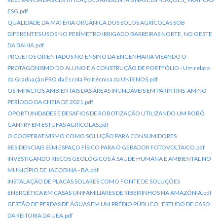
ESG.pdf
QUALIDADE DA MATÉRIA ORGÂNICA DOS SOLOS AGRÍCOLAS SOB
DIFERENTES USOS NO PERÍMETRO IRRIGADO BARREIRAS NORTE, NO OESTE
DA BAHIA.pdf
PROJETOS ORIENTADOS NO ENSINO DA ENGENHARIA VISANDO O
PROTAGONISMO DO ALUNO E A CONSTRUÇÃO DE PORTFÓLIO - Um relato
da Graduação PRO da Escola Politécnica da UNISINOS.pdf
OS IMPACTOS AMBIENTAIS DAS ÁREAS INUNDÁVEIS EM PARINTINS-AM NO
PERÍODO DA CHEIA DE 2021.pdf
OPORTUNIDADES E DESAFIOS DE ROBOTIZAÇÃO UTILIZANDO UM ROBÔ
GANTRY EM ESTUFAS AGRÍCOLAS.pdf
O COOPERATIVISMO COMO SOLUÇÃO PARA CONSUMIDORES
RESIDENCIAIS SEM ESPAÇO FÍSICO PARA O GERADOR FOTOVOLTAICO.pdf
INVESTIGANDO RISCOS GEOLÓGICOS À SAUDE HUMANA E AMBIENTAL NO
MUNICÍPIO DE JACOBINA - BA.pdf
INSTALAÇÃO DE PLACAS SOLARES COMO FONTE DE SOLUÇÕES
ENERGÉTICA EM CASAS UNIFAMILIARES DE RIBEIRINHOS NA AMAZÔNIA.pdf
GESTÃO DE PERDAS DE ÁGUAS EM UM PRÉDIO PÚBLICO_ ESTUDO DE CASO
DA REITORIA DA UEA.pdf