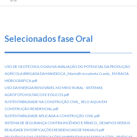
TRILHA
CONSELHO
O
FEDERAL
DE
que
DE
ENGENHARIA
fazemos
NAVEGAÇÃO
E
AGRONOMIA
Serviços
Selecionados fase Oral
Informe-
se
USO DE GEOTECNOLOGIAS NA AVALIAÇÃO DO POTENCIAL DA PRODUÇÃO
Fale
AGRÍCOLA IRRIGADA DA MANDIOCA _Manioth esculenta Crantz_ EM BACIA
Conosco
HIDROGRÁFICA.pdf
USO DA ENERGIA RENOVÁVEL NO MEIO RURAL - SISTEMAS
AGROFOTOVOLTAICOS E EÓLICOS.pdf
Transparência
e
SUSTENTABILIDADE NA CONSTRUÇÃO CIVIL_ SELO AQUA EM
Prestação
CONSTRUÇÃO RESIDENCIAL.pdf
de
SUSTENTABILIDADE APLICADA A CONSTRUÇÃO CIVIL.pdf
Contas
SISTEMA DE SEGURANÇA CONTRA INCÊNDIO E PÂNICO_ DESAFIOS VERSUS
REALIDADE EM EDIFICAÇÕES RESIDENCIAIS DE MANAUS.pdf
RELEVÂNCIA DAS CERTIFICAÇÕES AMBIENTAIS NAS EDIFICAÇÕES_ PRÁTICAS