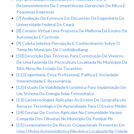
Desenvolvimento De Competências Gerenciais De Micro E
Pequenas Empresas
[7] Avaliação De Estresse Em Discentes De Engenharia Da
Universidade Federal Do Ceará
[8] Cenário Virtual Uma Proposta De Melhoria Do Ensino De
Automação E Controle
[9] Coleta Seletiva Percepção E Conhecimento Sobre O
Tema No Município De Cordislândiamg
[10] Descrição Das Técnicas Para Construção De Viveiros
De Uma Fazenda De Piscicultura Localizada No Município De
Sítio Novo No Estado Do Tocantins.
[11] Engenharia, Ética Profissional, Política E Sociedade
Interatividade E Ressonância.
[12] Estudo De Viabilidade Econômica Para Implantação De
Um Sistema De Energia Solar Fotovoltaica
[13] Geotecnologias Aplicadas Ao Ensino De Geografia Um
Recurso Tecnológico De Aprendizado Para O Ensino Médio
[14] Gestao De Custos Agricolas Na Comunidade Varzea
Comprida Dos Oliveiras No Municipio De Pombal-Pb
[15] Levantamento De Riscos Ocupacionais Presentes Em
Uma Oficina Automobilística Mecânica Localizada Na Cidade