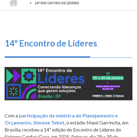
TRILHA
-
O
14º ENCONTRO DE LÍDERES
CONSELHO
DE
que
FEDERAL
DE
fazemos
NAVEGAÇÃO
ENGENHARIA
E
AGRONOMIA
Serviços
14º Encontro de Líderes
Informe-
se
Fale
Conosco
Transparência
e
Prestação
Com a
participação da ministra do Planejamento e
de
Contas
Orçamento, Simone Tebet
, o estádio Mané Garrincha, em
Brasília, recebeu a 14ª edição do Encontro de Líderes do
Sistema Confea/Crea, em 2025. Entre os dia 28 e 30 de